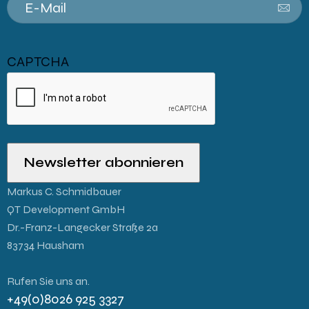
E
-
M
CAPTCHA
a
i
l
Markus C. Schmidbauer
QT Development GmbH
Dr.-Franz-Langecker Straße 2a
83734 Hausham
Rufen Sie uns an.
+49(0)8026 925 3327